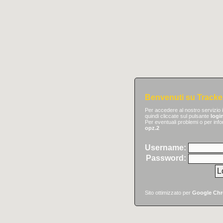
Benvenuti su Tracke
Per accedere al nostro servizio i
quindi cliccate sul pulsante
logi
Per eventuali problemi o per inf
opz.2
Username:
Password:
Sito ottimizzato per
Google Ch